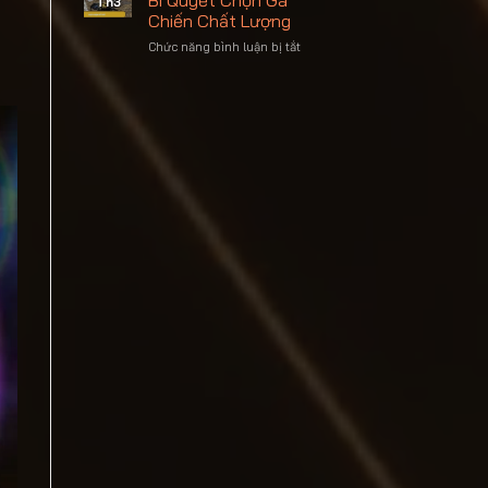
Th3
Chấp
Mới
Chiến Chất Lượng
Hiệu
Từ
ở
Chức năng bình luận bị tắt
Quả
A
Mẹo
Giúp
–
Chọn
Bạn
Z
Kê
Tăng
Thủ
Tỷ
–
Lệ
Bí
Thắng
Quyết
Chọn
Gà
Chiến
Chất
Lượng