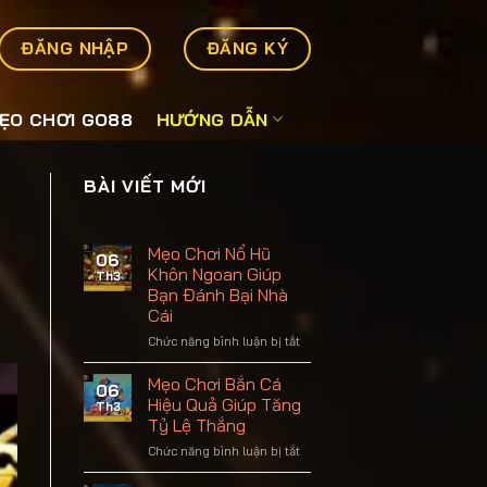
ĐĂNG NHẬP
ĐĂNG KÝ
ẸO CHƠI GO88
HƯỚNG DẪN
BÀI VIẾT MỚI
Mẹo Chơi Nổ Hũ
06
Khôn Ngoan Giúp
Th3
Bạn Đánh Bại Nhà
Cái
ở
Chức năng bình luận bị tắt
Mẹo
Chơi
Mẹo Chơi Bắn Cá
06
Nổ
Hiệu Quả Giúp Tăng
Th3
Hũ
Tỷ Lệ Thắng
Khôn
ở
Chức năng bình luận bị tắt
Ngoan
Mẹo
Giúp
Chơi