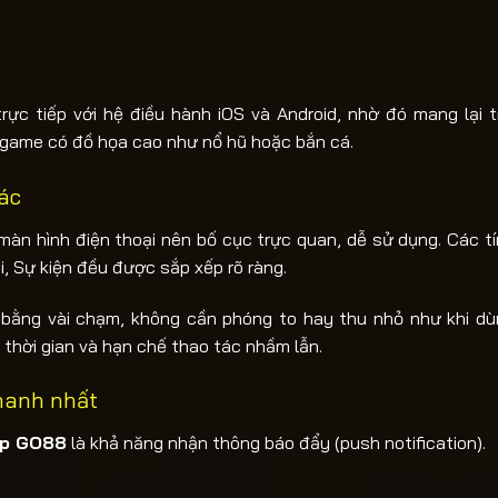
ực tiếp với hệ điều hành iOS và Android, nhờ đó mang lại t
 game có đồ họa cao như nổ hũ hoặc bắn cá.
tác
màn hình điện thoại nên bố cục trực quan, dễ sử dụng. Các t
i, Sự kiện đều được sắp xếp rõ ràng.
 bằng vài chạm, không cần phóng to hay thu nhỏ như khi d
m thời gian và hạn chế thao tác nhầm lẫn.
hanh nhất
pp GO88
là khả năng nhận thông báo đẩy (push notification).