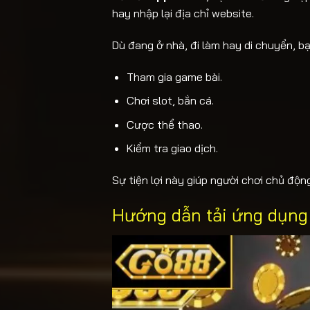
hay nhập lại địa chỉ website.
Dù đang ở nhà, đi làm hay di chuyển, bạ
Tham gia game bài.
Chơi slot, bắn cá.
Cược thể thao.
Kiểm tra giao dịch.
Sự tiện lợi này giúp người chơi chủ động 
Hướng dẫn tải ứng dụng 