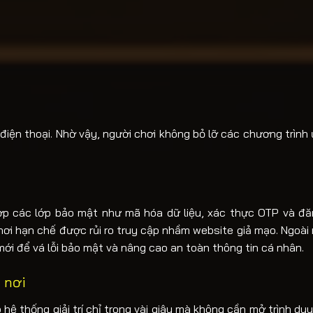
 điện thoại. Nhờ vậy, người chơi không bỏ lỡ các chương trình
ợp các lớp bảo mật như mã hóa dữ liệu, xác thực OTP và đ
hơi hạn chế được rủi ro truy cập nhầm website giả mạo. Ngoài 
i để vá lỗi bảo mật và nâng cao an toàn thông tin cá nhân.
i nơi
 hệ thống giải trí chỉ trong vài giây mà không cần mở trình du