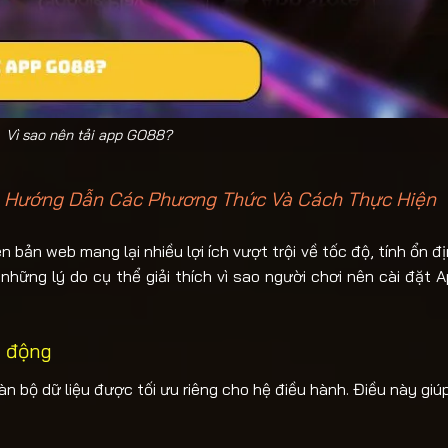
Vì sao nên tải app GO88?
 Hướng Dẫn Các Phương Thức Và Cách Thực Hiện
n bản web mang lại nhiều lợi ích vượt trội về tốc độ, tính ổn đ
 những lý do cụ thể giải thích vì sao người chơi nên cài đặt 
t động
àn bộ dữ liệu được tối ưu riêng cho hệ điều hành. Điều này giúp