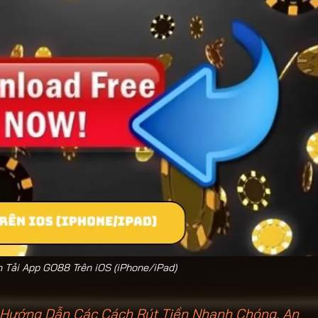
 Tải App GO88 Trên iOS (iPhone/iPad)
 Hướng Dẫn Các Cách Rút Tiền Nhanh Chóng, An