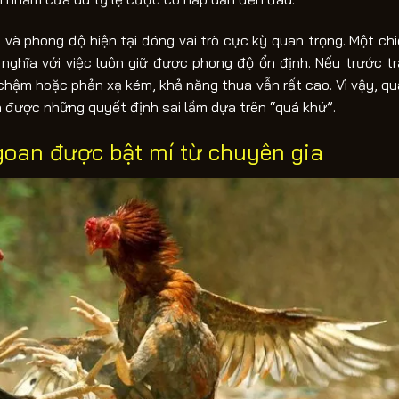
 và phong độ hiện tại đóng vai trò cực kỳ quan trọng. Một ch
nghĩa với việc luôn giữ được phong độ ổn định. Nếu trước t
chậm hoặc phản xạ kém, khả năng thua vẫn rất cao. Vì vậy, q
nh được những quyết định sai lầm dựa trên “quá khứ”.
goan được bật mí từ chuyên gia