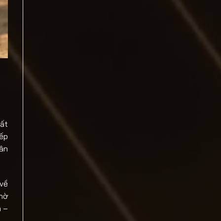
ất
iếp
hân
 về
nhờ
h –