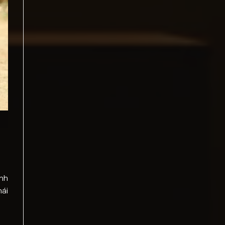
inh
hái