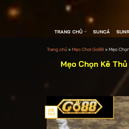
Skip
to
content
TRANG CHỦ
SUNCÁ
SUN
Trang chủ
»
Mẹo Chơi Go88
»
Mẹo Chọn
Mẹo Chọn Kê Thủ 
06
Th3