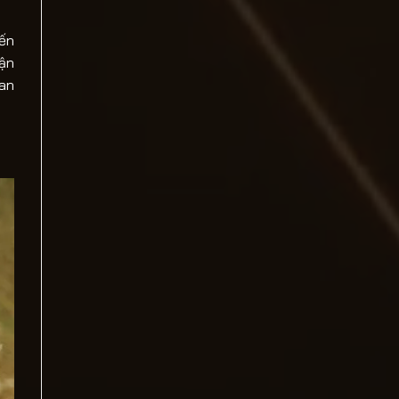
iến
rận
uan