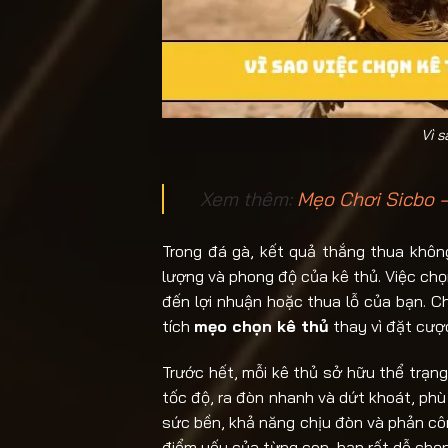
Vì s
Xem thêm:
Mẹo Chơi Sicbo 
Trong đá gà, kết quả thắng thua khô
lượng và phong độ của kê thủ. Việc chọ
đến lợi nhuận hoặc thua lỗ của bạn. Ch
tích
mẹo chọn kê thủ
thay vì đặt cượ
Trước hết, mỗi kê thủ sở hữu thể trạng
tốc độ, ra đòn nhanh và dứt khoát, phù
sức bền, khả năng chịu đòn và phản cô
điểm yếu của từng con, bạn rất dễ chọ