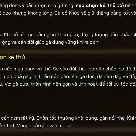
quăng đòn và cần được chú ý trong
mẹo chọn kê thủ
. Cổ nên 
 độ dẻo nhưng không lỏng. Gà cổ khỏe sẽ giữ thăng bằng tốt và
. Khi bế lên có cảm giác thân gọn, trọng lượng dồn chắc 
rộng và cân đối giúp gà đứng vững khi ra đòn.
ọn kê thủ
eo các mẹo chọn kê thủ. Sờ vào đùi thấy cơ săn chắc, có độ 
 còn quá gầy lại thiếu sức bền. Với gà đòn, da nên dày và đỏ,
âu. Với gà cựa, thân hình nên gọn và linh hoạt để tối ưu tốc độ
n cần xem rất kỹ. Chân tốt thường khô, cứng, gân nổi nhẹ. Khi
m thịt. Móng phải sắc và ôm sát.