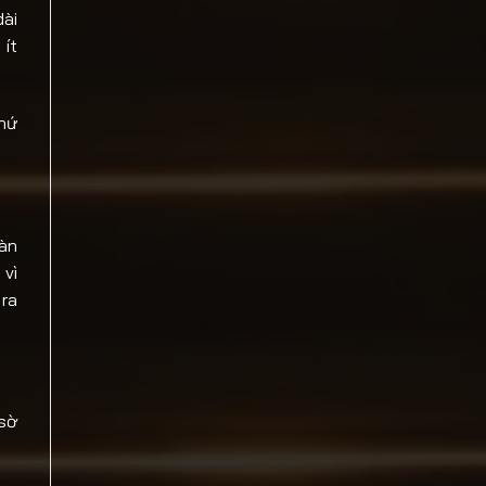
dài
 ít
chứ
đàn
 vì
 ra
 sờ