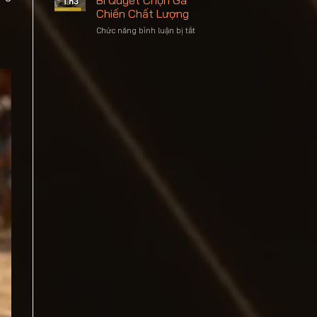
Th3
Chấp
Mới
Chiến Chất Lượng
Hiệu
Từ
ở
Chức năng bình luận bị tắt
Quả
A
Mẹo
Giúp
–
Chọn
Bạn
Z
Kê
Tăng
Thủ
Tỷ
–
Lệ
Bí
Thắng
Quyết
Chọn
Gà
Chiến
Chất
Lượng