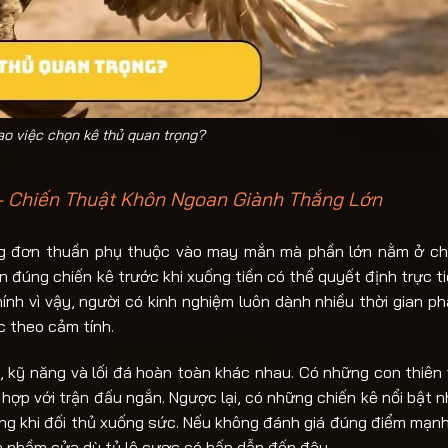
ao việc chọn kê thủ quan trọng?
– Chiến Thuật Khôn Ngoan Giành Thắng Lớn
ng đơn thuần phụ thuộc vào may mắn mà phần lớn nằm ở ch
n đúng chiến kê trước khi xuống tiền có thể quyết định trực t
ính vì vậy, người có kinh nghiệm luôn dành nhiều thời gian p
c theo cảm tính.
, kỹ năng và lối đá hoàn toàn khác nhau. Có những con thiên
 hợp với trận đấu ngắn. Ngược lại, có những chiến kê nổi bật 
ng khi đối thủ xuống sức. Nếu không đánh giá đúng điểm mạn
n nhầm cửa dù tỷ lệ cược có hấp dẫn đến đâu.