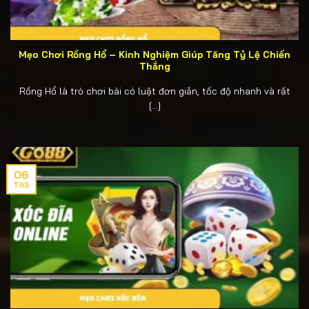
Mẹo Chơi Rồng Hổ – Kinh Nghiệm Giúp Tăng Tỷ Lệ Chiến
Thắng
Rồng Hổ là trò chơi bài có luật đơn giản, tốc độ nhanh và rất
[...]
06
Th3