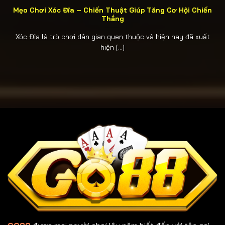
Mẹo Chơi Xóc Đĩa – Chiến Thuật Giúp Tăng Cơ Hội Chiến
Thắng
Xóc Đĩa là trò chơi dân gian quen thuộc và hiện nay đã xuất
hiện [...]