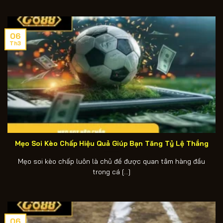
06
Th3
Mẹo Soi Kèo Chấp Hiệu Quả Giúp Bạn Tăng Tỷ Lệ Thắng
Mẹo soi kèo chấp luôn là chủ đề được quan tâm hàng đầu
trong cá [...]
06