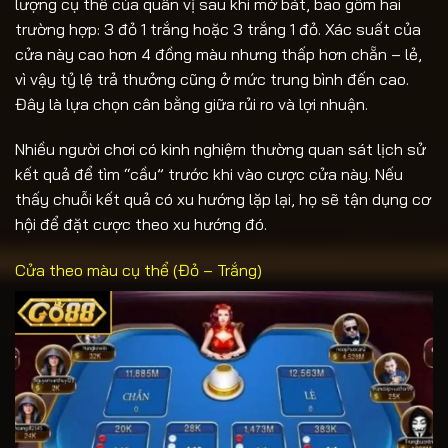
lượng cụ thể của quân vị sau khi mở bát, bao gồm hai
trường hợp: 3 đỏ 1 trắng hoặc 3 trắng 1 đỏ. Xác suất của
cửa này cao hơn 4 đồng màu nhưng thấp hơn chẵn – lẻ,
vì vậy tỷ lệ trả thưởng cũng ở mức trung bình đến cao.
Đây là lựa chọn cân bằng giữa rủi ro và lợi nhuận.
Nhiều người chơi có kinh nghiệm thường quan sát lịch sử
kết quả để tìm “cầu” trước khi vào cược cửa này. Nếu
thấy chuỗi kết quả có xu hướng lặp lại, họ sẽ tận dụng cơ
hội để đặt cược theo xu hướng đó.
Cửa theo màu cụ thể (Đỏ – Trắng)