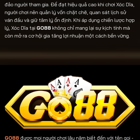
đảo người tham gia. Để đạt hiệu quả cao khi chơi Xóc Dĩa,
người chơi nên quản lý vốn chặt chẽ, quan sát lịch sử
ván đấu và giữ tâm lý ổn định. Khi áp dụng chiến lược hợp
lý, Xóc Dĩa tại
GO88
không chỉ mang lại sự kịch tính mà
còn mở ra cơ hội gia tăng lợi nhuận một cách bền vững.
GO88
được mọi người chơi lâu năm biết đến với tên gọi -