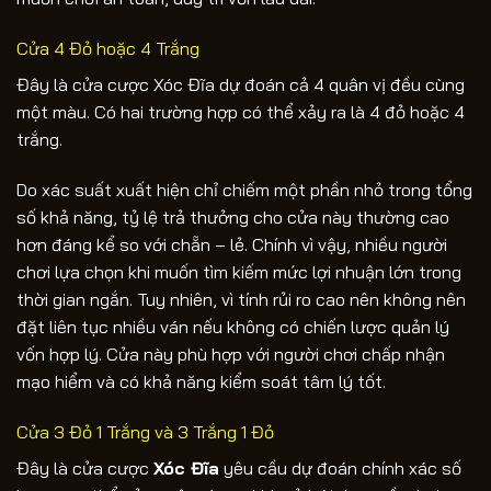
Cửa 4 Đỏ hoặc 4 Trắng
Đây là cửa cược Xóc Đĩa dự đoán cả 4 quân vị đều cùng
một màu. Có hai trường hợp có thể xảy ra là 4 đỏ hoặc 4
trắng.
Do xác suất xuất hiện chỉ chiếm một phần nhỏ trong tổng
số khả năng, tỷ lệ trả thưởng cho cửa này thường cao
hơn đáng kể so với chẵn – lẻ. Chính vì vậy, nhiều người
chơi lựa chọn khi muốn tìm kiếm mức lợi nhuận lớn trong
thời gian ngắn. Tuy nhiên, vì tính rủi ro cao nên không nên
đặt liên tục nhiều ván nếu không có chiến lược quản lý
vốn hợp lý. Cửa này phù hợp với người chơi chấp nhận
mạo hiểm và có khả năng kiểm soát tâm lý tốt.
Cửa 3 Đỏ 1 Trắng và 3 Trắng 1 Đỏ
Đây là cửa cược
Xóc Đĩa
yêu cầu dự đoán chính xác số