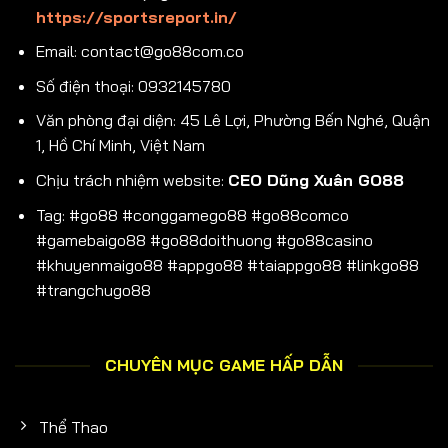
https://sportsreport.in/
Email:
contact@go88com.co
Số điện thoại: 0932145780
Văn phòng đại diện: 45 Lê Lợi, Phường Bến Nghé, Quận
1, Hồ Chí Minh, Việt Nam
Chịu trách nhiệm website:
CEO Dũng Xuân GO88
Tag: #go88 #conggamego88 #go88comco
#gamebaigo88 #go88doithuong #go88casino
#khuyenmaigo88 #appgo88 #taiappgo88 #linkgo88
#trangchugo88
CHUYÊN MỤC GAME HẤP DẪN
Thể Thao