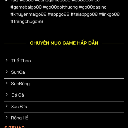
#gamebaigo88 #go88doithuong #go88casino
#khuyenmaigo88 #appgo88 #taiappgo88 #linkgo88
#trangchugo88
CHUYÊN MỤC GAME HẤP DẪN
Thể Thao
SunCá
SunRồng
Đá Gà
Xóc Đĩa
Rồng Hổ
SITEMAP