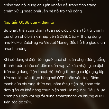
chính xác nội dung chuyển khoản để tránh tình trạng
chậm xử lý hoặc phải liên hệ hỗ trợ thủ công.
Nạp tiền GO88 qua ví điện tử
Sự phát triển của thanh toán số giúp ví điện tử trở thành
lựa chọn phổ biến khi nạp tiền GO88. Các ví thông dụng
như MoMo, ZaloPay và Viettel Money đều hỗ trợ giao dịch
nhanh chóng.
Khi sử dụng ví điện tử, người chơi chỉ cần chọn đúng cổng
thanh toán, nhập số tiền muốn nạp và xác nhận giao dịch
trên ứng dụng điện thoại. Hệ thống thường xử lý ngay lập
tức sau khi xác thực bằng mã OTP hoặc vân tay. Điểm
mạnh của phương thức này nằm ở sự tiện lợi, thao tác
đơn giản và khả năng thực hiện mọi lúc mọi nơi. Đây là lựa
chọn phù hợp với người dùng smartphone và những ai ưu
tiên tốc độ xử lý.