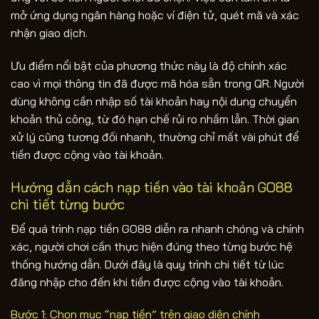
mở ứng dụng ngân hàng hoặc ví điện tử, quét mã và xác
nhận giao dịch.
Ưu điểm nổi bật của phương thức này là độ chính xác
cao vì mọi thông tin đã được mã hóa sẵn trong QR. Người
dùng không cần nhập số tài khoản hay nội dung chuyển
khoản thủ công, từ đó hạn chế rủi ro nhầm lẫn. Thời gian
xử lý cũng tương đối nhanh, thường chỉ mất vài phút để
tiền được cộng vào tài khoản.
Hướng dẫn cách nạp tiền vào tài khoản GO88
chi tiết từng bước
Để quá trình nạp tiền GO88 diễn ra nhanh chóng và chính
xác, người chơi cần thực hiện đúng theo từng bước hệ
thống hướng dẫn. Dưới đây là quy trình chi tiết từ lúc
đăng nhập cho đến khi tiền được cộng vào tài khoản.
Bước 1: Chọn mục “nạp tiền” trên giao diện chính