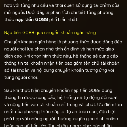
hợp với từng nhu cầu và thói quen sử dụng tài chính của
mỗi người. Dưới đây là phân tích chi tiết từng phương
thức
nạp tiền GO88
phổ biến nhất.
Nạp tiền GO88 qua chuyển khoản ngân hàng
Chuyển khoản ngân hàng là phương thức được đông đảo
người chơi lựa chọn nhờ tính ổn định và hạn mức giao
dịch cao. Khi chọn hình thức này, hệ thống sẽ cung cấp
thông tin tài khoản nhận tiền bao gồm tên chủ tài khoản,
số tài khoản và nội dung chuyển khoản tương ứng với
từng người chơi.
Sau khi thực hiện chuyển khoản nạp tiền GO88 đúng
thông tin được cung cấp, hệ thống sẽ tự động đối soát
và cộng tiền vào tài khoản chỉ trong vài phút. Ưu điểm lớn
nhất của phương thức này là độ an toàn cao, đặc biệt
phù hợp với những người thường xuyên giao dịch online
hoặc nạp số tiền lớn. Tuy nhiên, người chơi cần nhập