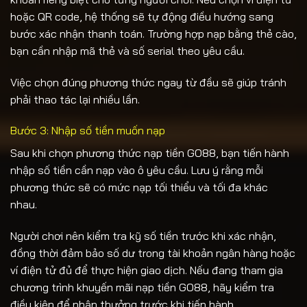
hoặc QR code, hệ thống sẽ tự động điều hướng sang
bước xác nhận thanh toán. Trường hợp nạp bằng thẻ cào,
bạn cần nhập mã thẻ và số serial theo yêu cầu.
Việc chọn đúng phương thức ngay từ đầu sẽ giúp tránh
phải thao tác lại nhiều lần.
Bước 3: Nhập số tiền muốn nạp
Sau khi chọn phương thức nạp tiền GO88, bạn tiến hành
nhập số tiền cần nạp vào ô yêu cầu. Lưu ý rằng mỗi
phương thức sẽ có mức nạp tối thiểu và tối đa khác
nhau.
Người chơi nên kiểm tra kỹ số tiền trước khi xác nhận,
đồng thời đảm bảo số dư trong tài khoản ngân hàng hoặc
ví điện tử đủ để thực hiện giao dịch. Nếu đang tham gia
chương trình khuyến mãi nạp tiền GO88, hãy kiểm tra
điều kiện để nhận thưởng trước khi tiến hành.