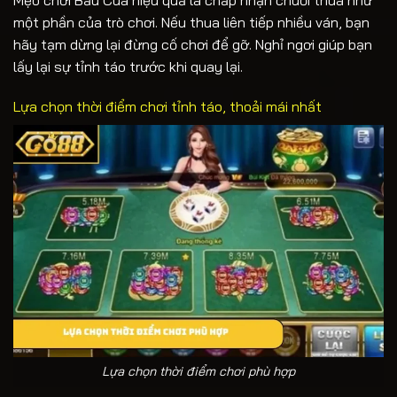
một phần của trò chơi. Nếu thua liên tiếp nhiều ván, bạn
hãy tạm dừng lại đừng cố chơi để gỡ. Nghỉ ngơi giúp bạn
lấy lại sự tỉnh táo trước khi quay lại.
Lựa chọn thời điểm chơi tỉnh táo, thoải mái nhất
Lựa chọn thời điểm chơi phù hợp