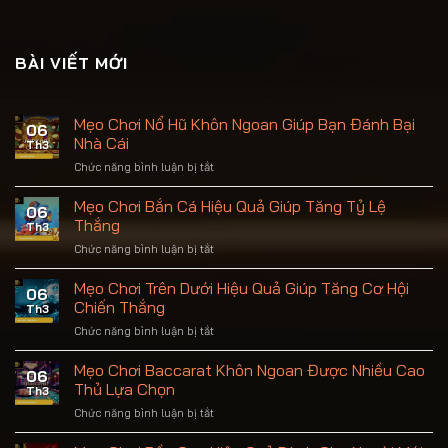
BÀI VIẾT MỚI
Mẹo Chơi Nổ Hũ Khôn Ngoan Giúp Bạn Đánh Bại
06
Nhà Cái
Th3
ở
Chức năng bình luận bị tắt
Mẹo
Chơi
Mẹo Chơi Bắn Cá Hiệu Quả Giúp Tăng Tỷ Lệ
06
Nổ
Thắng
Th3
Hũ
ở
Chức năng bình luận bị tắt
Khôn
Mẹo
Ngoan
Chơi
Mẹo Chơi Trên Dưới Hiệu Quả Giúp Tăng Cơ Hội
Giúp
06
Bắn
Bạn
Chiến Thắng
Th3
Cá
Đánh
ở
Chức năng bình luận bị tắt
Hiệu
Bại
Mẹo
Quả
Nhà
Chơi
Mẹo Chơi Baccarat Khôn Ngoan Được Nhiều Cao
Giúp
Cái
06
Trên
Tăng
Thủ Lựa Chọn
Th3
Dưới
Tỷ
ở
Chức năng bình luận bị tắt
Hiệu
Lệ
Mẹo
Quả
Thắng
Chơi