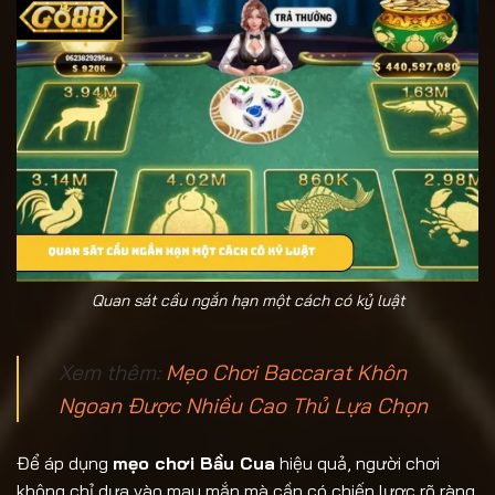
Quan sát cầu ngắn hạn một cách có kỷ luật
Xem thêm:
Mẹo Chơi Baccarat Khôn
Ngoan Được Nhiều Cao Thủ Lựa Chọn
Để áp dụng
mẹo chơi Bầu Cua
hiệu quả, người chơi
không chỉ dựa vào may mắn mà cần có chiến lược rõ ràng.