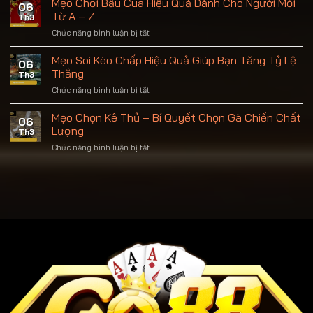
Mẹo Chơi Bầu Cua Hiệu Quả Dành Cho Người Mới
Giúp
06
Baccarat
Tăng
Từ A – Z
Th3
Khôn
Cơ
ở
Chức năng bình luận bị tắt
Ngoan
Hội
Mẹo
Được
Chiến
Chơi
Mẹo Soi Kèo Chấp Hiệu Quả Giúp Bạn Tăng Tỷ Lệ
Nhiều
Thắng
06
Bầu
Cao
Thắng
Th3
Cua
Thủ
ở
Chức năng bình luận bị tắt
Hiệu
Lựa
Mẹo
Quả
Chọn
Soi
Mẹo Chọn Kê Thủ – Bí Quyết Chọn Gà Chiến Chất
Dành
06
Kèo
Cho
Lượng
Th3
Chấp
Người
ở
Chức năng bình luận bị tắt
Hiệu
Mới
Mẹo
Quả
Từ
Chọn
Giúp
A
Kê
Bạn
–
Thủ
Tăng
Z
–
Tỷ
Bí
Lệ
Quyết
Thắng
Chọn
Gà
Chiến
Chất
Lượng