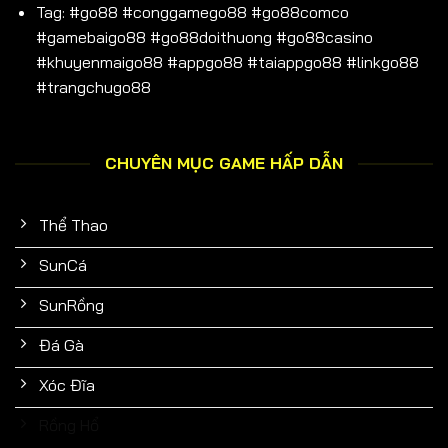
Tag: #go88 #conggamego88 #go88comco
#gamebaigo88 #go88doithuong #go88casino
#khuyenmaigo88 #appgo88 #taiappgo88 #linkgo88
#trangchugo88
CHUYÊN MỤC GAME HẤP DẪN
Thể Thao
SunCá
SunRồng
Đá Gà
Xóc Đĩa
Rồng Hổ