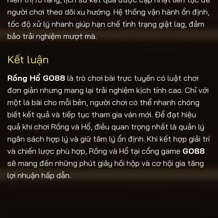
người chơi theo dõi xu hướng. Hệ thống vận hành ổn định,
tốc độ xử lý nhanh giúp hạn chế tình trạng giật lag, đảm
bảo trải nghiệm mượt mà.
Kết luận
Rồng Hổ GO88
là trò chơi bài trực tuyến có luật chơi
đơn giản nhưng mang lại trải nghiệm kịch tính cao. Chỉ với
một lá bài cho mỗi bên, người chơi có thể nhanh chóng
biết kết quả và tiếp tục tham gia ván mới. Để đạt hiệu
quả khi chơi Rồng và Hổ, điều quan trọng nhất là quản lý
ngân sách hợp lý và giữ tâm lý ổn định. Khi kết hợp giải trí
và chiến lược phù hợp, Rồng và Hổ tại cổng game
GO88
sẽ mang đến những phút giây hồi hộp và cơ hội gia tăng
lợi nhuận hấp dẫn.