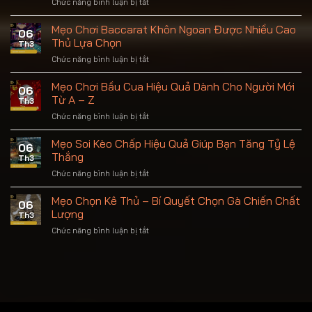
ở
Chức năng bình luận bị tắt
Hiệu
Bại
Mẹo
Quả
Nhà
Chơi
Mẹo Chơi Baccarat Khôn Ngoan Được Nhiều Cao
Giúp
Cái
06
Trên
Tăng
Thủ Lựa Chọn
Th3
Dưới
Tỷ
ở
Chức năng bình luận bị tắt
Hiệu
Lệ
Mẹo
Quả
Thắng
Chơi
Mẹo Chơi Bầu Cua Hiệu Quả Dành Cho Người Mới
Giúp
06
Baccarat
Tăng
Từ A – Z
Th3
Khôn
Cơ
ở
Chức năng bình luận bị tắt
Ngoan
Hội
Mẹo
Được
Chiến
Chơi
Mẹo Soi Kèo Chấp Hiệu Quả Giúp Bạn Tăng Tỷ Lệ
Nhiều
Thắng
06
Bầu
Cao
Thắng
Th3
Cua
Thủ
ở
Chức năng bình luận bị tắt
Hiệu
Lựa
Mẹo
Quả
Chọn
Soi
Mẹo Chọn Kê Thủ – Bí Quyết Chọn Gà Chiến Chất
Dành
06
Kèo
Cho
Lượng
Th3
Chấp
Người
ở
Chức năng bình luận bị tắt
Hiệu
Mới
Mẹo
Quả
Từ
Chọn
Giúp
A
Kê
Bạn
–
Thủ
Tăng
Z
–
Tỷ
Bí
Lệ