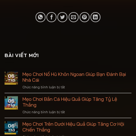
BÀI VIẾT MỚI
Mẹo Chơi Nổ Hũ Khôn Ngoan Giúp Bạn Đánh Bại
06
Nhà Cái
Th3
ở
Chức năng bình luận bị tắt
Mẹo
Chơi
Mẹo Chơi Bắn Cá Hiệu Quả Giúp Tăng Tỷ Lệ
06
Nổ
Thắng
Th3
Hũ
ở
Chức năng bình luận bị tắt
Khôn
Mẹo
Ngoan
Chơi
Mẹo Chơi Trên Dưới Hiệu Quả Giúp Tăng Cơ Hội
Giúp
06
Bắn
Bạn
Chiến Thắng
Th3
Cá
Đánh