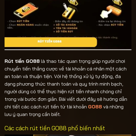
Rút tiền GO88
là thao tác quan trọng giúp người chơi
chuyển tiền thắng cược về tài khoản cá nhân một cách
an toàn và thuận tiện. Với hệ thống xử lý tự động, đa
dạng phương thức thanh toán và quy trình minh bạch,
người dùng có thể thực hiện rút tiền nhanh chóng chỉ
trong vài bước đơn giản. Bài viết dưới đây sẽ hướng dẫn
chi tiết các cách rút tiền từ tài khoản
GO88
và những
lưu ý quan trọng cần biết.
Các cách rút tiền GO88 phổ biến nhất