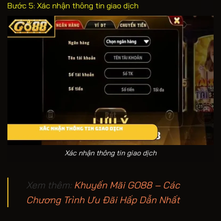
Bước 5: Xác nhận thông tin giao dịch
Xác nhận thông tin giao dịch
Xem thêm:
Khuyến Mãi GO88 – Các
Chương Trình Ưu Đãi Hấp Dẫn Nhất