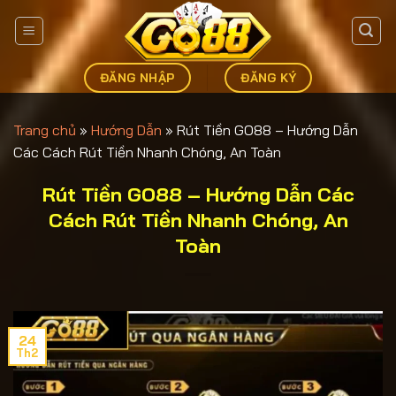
Skip
to
content
ĐĂNG NHẬP
ĐĂNG KÝ
Trang chủ
»
Hướng Dẫn
»
Rút Tiền GO88 – Hướng Dẫn
Các Cách Rút Tiền Nhanh Chóng, An Toàn
Rút Tiền GO88 – Hướng Dẫn Các
Cách Rút Tiền Nhanh Chóng, An
Toàn
24
Th2