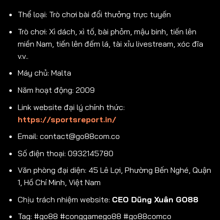
Thể loại: Trò chơi bài đổi thưởng trực tuyến
Trò chơi: Xì dách, xì tố, bài phỏm, mậu binh, tiến lên
miền Nam, tiến lên đếm lá, tài xỉu livestream, xóc đĩa
v.v..
Máy chủ: Malta
Năm hoạt động: 2009
Link website đại lý chính thức:
https://sportsreport.in/
Email:
contact@go88com.co
Số điện thoại: 0932145780
Văn phòng đại diện: 45 Lê Lợi, Phường Bến Nghé, Quận
1, Hồ Chí Minh, Việt Nam
Chịu trách nhiệm website:
CEO Dũng Xuân GO88
Tag: #go88 #conggamego88 #go88comco