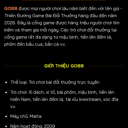
GO88
được mọi người chơi lâu năm biết đến với tên gọi -
Thiên Đường Game Bài Đổi Thưởng hàng đầu đến năm
2026. Đây là cổng game được hàng triệu người chơi tìm
kiếm và tham gia mỗi ngày. Các trò chơi đổi thưởng tại
cổng game rất đa dạng từ mậu binh, tiến lên đếm lá,
phỏm đến bầu cua, bắn cá v.v..
GIỚI THIỆU GO88
Thể loại: Trò chơi bài đổi thưởng trực tuyến
Trò chơi: Xì dách, xì tố, bài phỏm, mậu binh, tiến lên
miền Nam, tiến lên đếm lá, tài xỉu livestream, xóc đĩa
v.v..
Máy chủ: Malta
Năm hoạt động: 2009