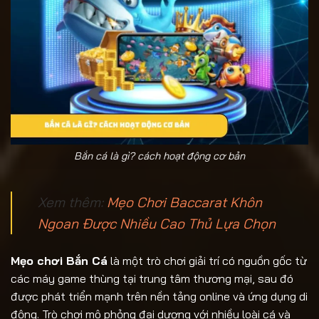
Bắn cá là gì? cách hoạt động cơ bản
Xem thêm:
Mẹo Chơi Baccarat Khôn
Ngoan Được Nhiều Cao Thủ Lựa Chọn
Mẹo chơi Bắn Cá
là một trò chơi giải trí có nguồn gốc từ
các máy game thùng tại trung tâm thương mại, sau đó
được phát triển mạnh trên nền tảng online và ứng dụng di
động. Trò chơi mô phỏng đại dương với nhiều loài cá và