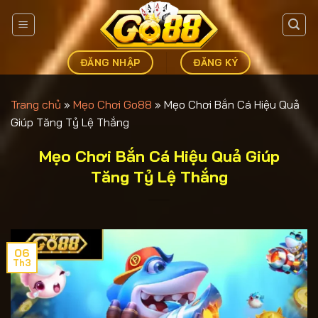
Skip
to
content
ĐĂNG NHẬP
ĐĂNG KÝ
Trang chủ
»
Mẹo Chơi Go88
»
Mẹo Chơi Bắn Cá Hiệu Quả
Giúp Tăng Tỷ Lệ Thắng
Mẹo Chơi Bắn Cá Hiệu Quả Giúp
Tăng Tỷ Lệ Thắng
06
Th3