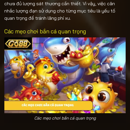
chưa đủ lượng sát thương cần thiết. Vì vậy, việc cân
nhắc lượng đạn sử dụng cho từng mục tiêu là yếu tố
quan trọng để tránh lãng phí xu.
Các mẹo chơi bắn cá quan trọng
Các mẹo chơi bắn cá quan trọng