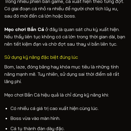
Trong nhiều phiên bản game, cá xuất hiện theo từng đợt.
Có giai đoạn cá nhỏ ra nhiều để người chơi tích lũy xu,
sau đó mới đến cá lớn hoặc boss.
Mẹo chơi Bắn Cá
ở đây là quan sát chu kỳ xuất hiện.
Nếu thấy liên tục không có cá lớn trong thời gian dài, bạn
nên tiết kiệm đạn và chờ đợt sau thay vì bắn liên tục.
Sử dụng kỹ năng đặc biệt đúng lúc
Bom, laze, đóng băng hay khóa mục tiêu là những tính
năng mạnh mẽ. Tuy nhiên, sử dụng sai thời điểm sẽ rất
lãng phí.
Mẹo chơi Bắn Cá hiệu quả là chỉ dùng kỹ năng khi:
Có nhiều cá giá trị cao xuất hiện cùng lúc.
Boss vừa vào màn hình.
Cá tụ thành đàn dày đặc.