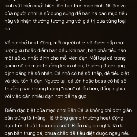
sinh vật biển xuất hiện liên tục trên màn hình. Nhiệm vụ
của người chơi là sử dụng súng để bắn hạ các mục tiêu
này và nhận thưởng tương ứng với giá trị của từng loại
cá.
Về cơ chế hoạt động, mỗi người chơi sẽ được cấp một
lượng xu hoặc điểm ban đầu. Khi bắn, bạn phải tiêu hao
một số xu nhất định cho mỗi viên đạn. Mỗi loại cá trong
game sẽ có mức thưởng khác nhau, thường được quy
định bằng hệ số nhân. Cá nhỏ có hệ số thấp, dễ tiêu diệt
và tiêu tốn ít đạn. Ngược lại, cá lớn hoặc boss có hệ số
thưởng cao nhưng lượng “máu” nhiều hơn, đồng nghĩa
với việc cần nhiều đạn hơn để hạ gục.
Điểm đặc biệt của mẹo chơi Bắn Cá là không chỉ đơn giản
bắn trúng là thắng. Hệ thống game thường hoạt động
dựa trên thuật toán xác suất. Điều này có nghĩa là dù
bạn bắn trúng cá, chưa chắc đã tiêu diệt được ngay nếu