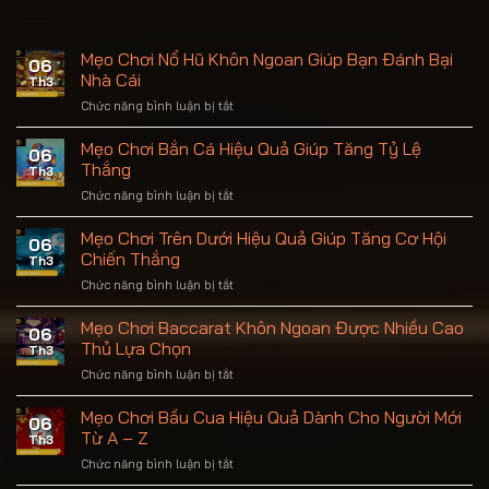
Mẹo Chơi Nổ Hũ Khôn Ngoan Giúp Bạn Đánh Bại
06
Nhà Cái
Th3
ở
Chức năng bình luận bị tắt
Mẹo
Chơi
Mẹo Chơi Bắn Cá Hiệu Quả Giúp Tăng Tỷ Lệ
06
Nổ
Thắng
Th3
Hũ
ở
Chức năng bình luận bị tắt
Khôn
Mẹo
Ngoan
Chơi
Mẹo Chơi Trên Dưới Hiệu Quả Giúp Tăng Cơ Hội
Giúp
06
Bắn
Bạn
Chiến Thắng
Th3
Cá
Đánh
ở
Chức năng bình luận bị tắt
Hiệu
Bại
Mẹo
Quả
Nhà
Chơi
Mẹo Chơi Baccarat Khôn Ngoan Được Nhiều Cao
Giúp
Cái
06
Trên
Tăng
Thủ Lựa Chọn
Th3
Dưới
Tỷ
ở
Chức năng bình luận bị tắt
Hiệu
Lệ
Mẹo
Quả
Thắng
Chơi
Mẹo Chơi Bầu Cua Hiệu Quả Dành Cho Người Mới
Giúp
06
Baccarat
Tăng
Từ A – Z
Th3
Khôn
Cơ
ở
Chức năng bình luận bị tắt
Ngoan
Hội
Mẹo
Được
Chiến