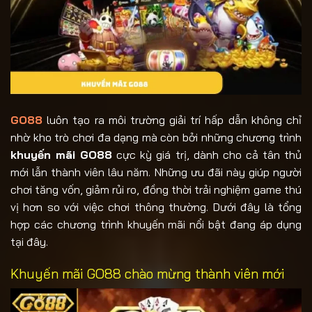
GO88
luôn tạo ra môi trường giải trí hấp dẫn không chỉ
nhờ kho trò chơi đa dạng mà còn bởi những chương trình
khuyến mãi GO88
cực kỳ giá trị, dành cho cả tân thủ
mới lẫn thành viên lâu năm. Những ưu đãi này giúp người
chơi tăng vốn, giảm rủi ro, đồng thời trải nghiệm game thú
vị hơn so với việc chơi thông thường. Dưới đây là tổng
hợp các chương trình khuyến mãi nổi bật đang áp dụng
tại đây.
Khuyến mãi GO88 chào mừng thành viên mới