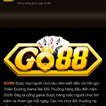
Người
ở
Chức năng bình luận bị tắt
Hiệu
Mới
Mẹo
Quả
Từ
Chọn
Giúp
A
Kê
Bạn
–
Thủ
Tăng
Z
–
Tỷ
Bí
Lệ
Quyết
Thắng
Chọn
Gà
Chiến
Chất
Lượng
GO88
được mọi người chơi lâu năm biết đến với tên gọi -
Thiên Đường Game Bài Đổi Thưởng hàng đầu đến năm
2026. Đây là cổng game được hàng triệu người chơi tìm
kiếm và tham gia mỗi ngày. Các trò chơi đổi thưởng tại