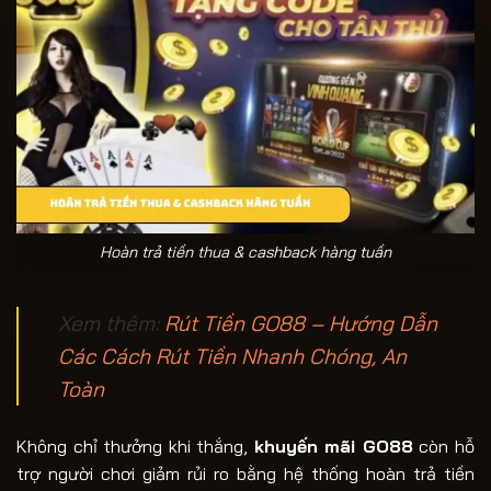
Hoàn trả tiền thua & cashback hàng tuần
Xem thêm:
Rút Tiền GO88 – Hướng Dẫn
Các Cách Rút Tiền Nhanh Chóng, An
Toàn
Không chỉ thưởng khi thắng,
khuyến mãi GO88
còn hỗ
trợ người chơi giảm rủi ro bằng hệ thống hoàn trả tiền