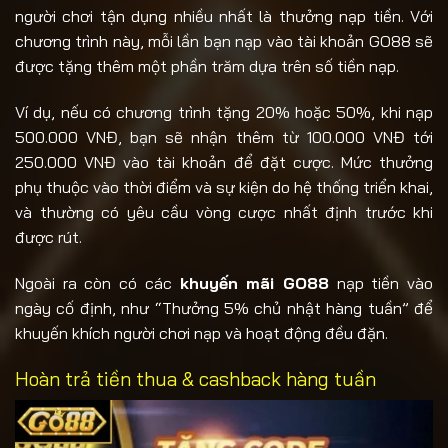
người chơi tận dụng nhiều nhất là thưởng nạp tiền. Với
chương trình này, mỗi lần bạn nạp vào tài khoản GO88 sẽ
được tặng thêm một phần trăm dựa trên số tiền nạp.
Ví dụ, nếu có chương trình tặng 20% hoặc 50%, khi nạp
500.000 VNĐ, bạn sẽ nhận thêm từ 100.000 VNĐ tới
250.000 VNĐ vào tài khoản để đặt cược. Mức thưởng
phụ thuộc vào thời điểm và sự kiện do hệ thống triển khai,
và thường có yêu cầu vòng cược nhất định trước khi
được rút.
Ngoài ra còn có các
khuyến mãi GO88
nạp tiền vào
ngày cố định, như “Thưởng 5% chủ nhật hàng tuần” để
khuyến khích người chơi nạp và hoạt động đều đặn.
Hoàn trả tiền thua & cashback hàng tuần